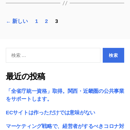
投
←
新しい
1
2
3
稿
の
検
ペ
索
ー
対
象:
ジ
最近の投稿
送
「全省庁統一資格」取得。関西・近畿圏の公共事業
り
をサポートします。
ECサイトは作っただけでは意味がない
マーケティング戦略で、経営者がするべきコロナ対