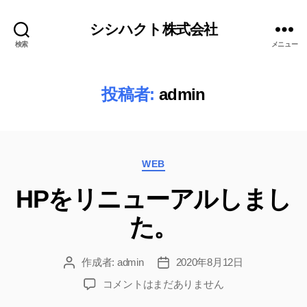
シシハクト株式会社
検索
メニュー
投稿者:
admin
カ
WEB
テ
HPをリニューアルしまし
ゴ
リ
た。
ー
作成者:
admin
2020年8月12日
投
投
稿
稿
HP
コメントはまだありません
者
日
を