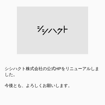
リ
ニ
ュ
ー
ア
ル
し
ま
し
た。
へ
の
シシハクト株式会社の公式HPをリニューアルしま
した。
今後とも、よろしくお願いします。