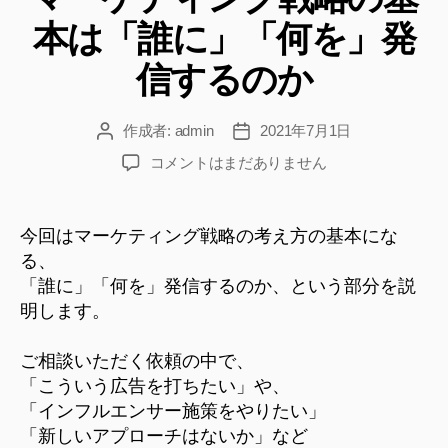
戦
リ
本は「誰に」「何を」発
ー
略
で、
信するのか
経
営
作成者:
admin
2021年7月1日
投
投
者
稿
稿
マ
コメントはまだありません
が
者
日
ー
す
ケ
る
テ
今回はマーケティング戦略の考え方の基本にな
べ
ィ
る、
ン
き
「誰に」「何を」発信するのか、という部分を説
グ
コ
明します。
戦
ロ
略
ナ
ご相談いただく依頼の中で、
の
基
対
「こういう広告を打ちたい」や、
本
「インフルエンサー施策をやりたい」
策
は
「新しいアプローチはないか」など
を
「誰