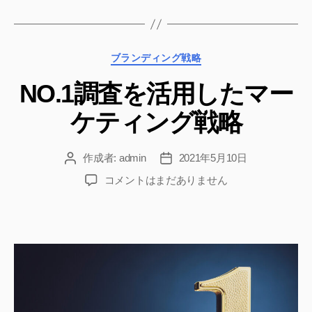
ロ
モ
ー
カ
ブランディング戦略
シ
テ
ョ
NO.1調査を活用したマー
ゴ
ン”
リ
ケティング戦略
ー
作成者:
admin
2021年5月10日
投
投
稿
稿
NO.1
コメントはまだありません
者
日
調
査
を
活
用
し
た
マ