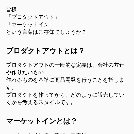
ダ
プ
ク
皆様
ロ
ト
「プロダクトアウト」
ー
ア
「マーケットイン」
チ
ウ
という言葉はご存知でしょうか？
ト
と
／
は”
マ
プロダクトアウトとは？
ー
ケ
プロダクトアウトの一般的な定義は、会社の方針
ッ
や作りたいもの、
ト
作れるものを基準に商品開発を行うことを指しま
イ
ン
す。
と
プロダクトを作ってから、どのように販売してい
い
くかを考えるスタイルです。
う
考
え
マーケットインとは？
方
へ