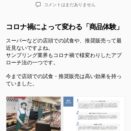
稿
稿
本
効
コメントはまだありません
者
日
は
果
を
「誰
最
コロナ禍によって変わる「商品体験」
に」
大
「何
化
スーパーなどの店頭での試食や、推奨販売って最
を」
す
近見ないですよね。
る
発
サンプリング業界もコロナ禍で様変わりしたアプ
サ
信
ローチ法の一つです。
ン
す
プ
る
リ
今まで店頭での試食・推奨販売は高い効果を持っ
の
ン
ていました。
グ
か”
ア
プ
ロ
ー
チ
と