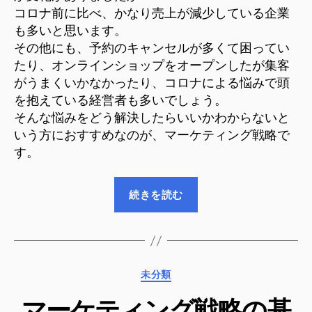
コ
コロナ前に比べ、かなり売上が減少している企業
ロ
も多いと思います。
ナ
その他にも、予約のキャンセルが多くて困ってい
対
たり、オンラインショップをオープンしたが集客
策
がうまくいかなかったり、コロナによる悩みで頭
を
を抱えている経営者も多いでしょう。
見
つ
そんな悩みをどう解決したらいいかわからないと
け
いう方におすすめなのが、マーケティング戦略で
る
す。
へ
の
“マ
続きを読む
ー
ケ
テ
ィ
カ
未分類
ン
テ
グ
マーケティング戦略の基
ゴ