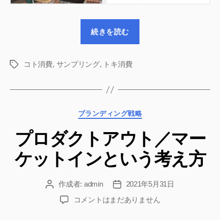
は
へ
“効
の
続きを読む
果
を
最
コト消費
,
サンプリング
,
トキ消費
タ
グ
大
化
す
カ
ブランディング戦略
る
テ
サ
プロダクトアウト／マー
ゴ
ン
リ
ケットインという考え方
ー
プ
リ
ン
作成者:
admin
2021年5月31日
投
投
稿
稿
グ
プ
コメントはまだありません
者
日
ア
ロ