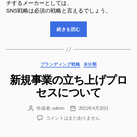
チするメーカーとしては、
SNS戦略は必須の戦略と言えるでしょう。
“Instagram
続きを読む
の
運
用
に
カ
ブランディング戦略
未分類
つ
テ
い
新規事業の立ち上げプロ
ゴ
て”
リ
セスについて
ー
作成者:
admin
2021年4月20日
投
投
稿
稿
新
コメントはまだありません
者
日
規
事