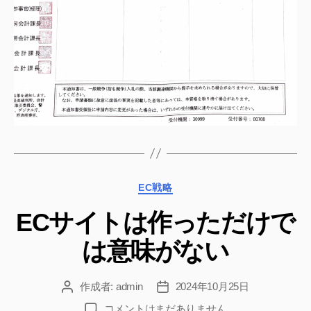
カ
EC戦略
テ
ECサイトは作っただけで
ゴ
リ
は意味がない
ー
作成者:
admin
2024年10月25日
投
投
稿
稿
EC
コメントはまだありません