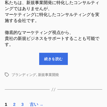
業
私たちは、新規事業開発に特化したコンサルティ
の
ングではありませんが、
立
マーケティングに特化したコンサルティングを実
ち
施する会社です。
上
げ
徹底的なマーケティング視点から、
プ
ロ
貴社の新規ビジネスをサポートすることも可能で
セ
す。
ス
に
“新
つ
続きを読む
規
い
事
て
へ
業
ブランディング
,
新規事業開発
タ
の
グ
の
立
ち
投
上
1
2
3
古い
→