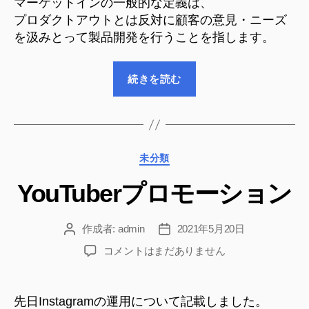
マーケットインの一般的な定義は、
の
プロダクトアウトとは反対に顧客の意見・ニーズ
を汲みとって製品開発を行うことを指します。
“プ
続きを読む
ロ
ダ
ク
ト
カ
未分類
ア
テ
ウ
YouTuberプロモーション
ゴ
ト
リ
ー
／
作成者:
admin
2021年5月20日
投
投
マ
稿
稿
YouTuber
コメントはまだありません
ー
者
日
プ
ケ
ロ
ッ
モ
先日Instagramの運用について記載しました。