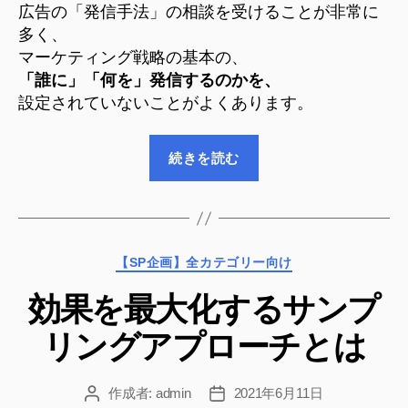
広告の「発信手法」の相談を受けることが非常に
見
に」
多く、
つ
「何
マーケティング戦略の基本の、
を」
け
「誰に」「何を」発信するのかを、
発
る”
信
設定されていないことがよくあります。
す
る
“マ
続きを読む
の
ー
か
ケ
へ
テ
の
ィ
カ
【SP企画】全カテゴリー向け
ン
テ
グ
効果を最大化するサンプ
ゴ
戦
リ
リングアプローチとは
ー
略
の
基
作成者:
admin
2021年6月11日
投
投