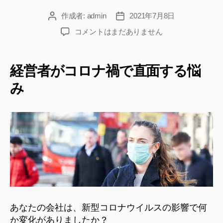
作成者:
admin
2021年7月8日
投
投
稿
稿
マ
コメントはまだありません
者
日
ー
ケ
テ
経営者がコロナ禍で直面する悩
ィ
み
ン
グ
戦
略
で、
経
営
者
が
す
る
べ
あなたの会社は、新型コロナウイルスの影響で何
き
か変化がありましたか？