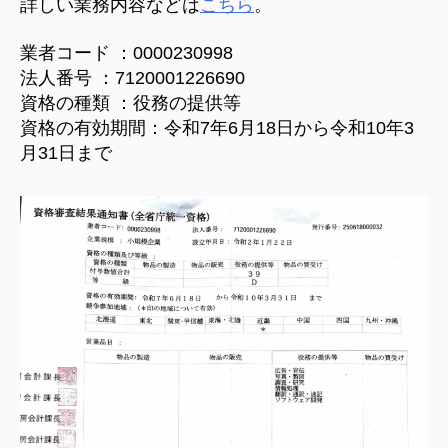
詳しい業務内容などは
こちら
。
ポ
ー
業者コード ：0000230998
ト
法人番号 ：7120001226690
し
資格の種類 ：役務の提供等
ま
資格の有効期間：令和7年6月18日から令和10年3
す。
月31日まで
へ
の