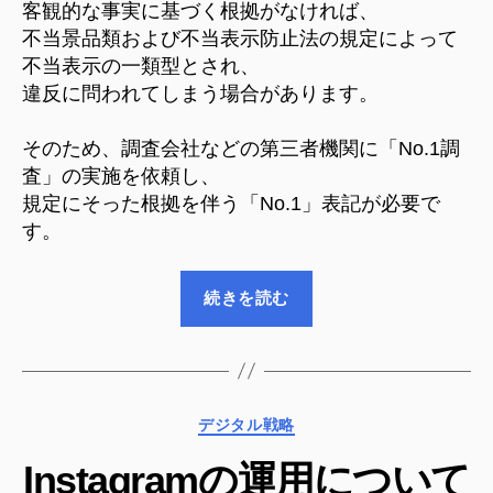
客観的な事実に基づく根拠がなければ、
不当景品類および不当表示防止法の規定によって
不当表示の一類型とされ、
違反に問われてしまう場合があります。
そのため、調査会社などの第三者機関に「No.1調
査」の実施を依頼し、
規定にそった根拠を伴う「No.1」表記が必要で
す。
“NO.1
続きを読む
調
査
を
活
カ
デジタル戦略
用
テ
し
Instagramの運用について
ゴ
た