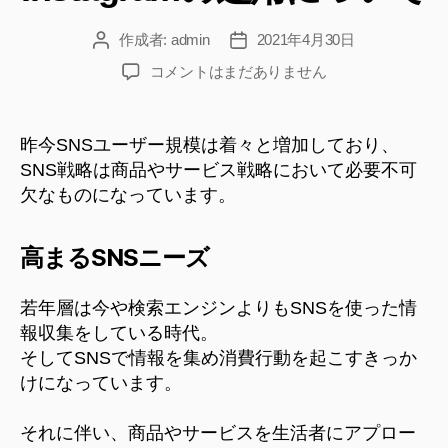
リ
ー
マ
作成者:
admin
2021年4月30日
投
投
ー
稿
稿
Instagram
コメントはまだありません
ケ
者
日
の
テ
運
ィ
用
昨今SNSユーザー規模は着々と増加しており、
ン
に
SNS戦略は商品やサービス戦略において必要不可
つ
グ
欠なものになっています。
い
戦
て
略”
へ
高まるSNSニーズ
の
若年層は今や検索エンジンよりもSNSを使った情
報収集をしている時代。
そしてSNSで情報を集め消費行動を起こすきっか
けになっています。
それに伴い、商品やサービスを生活者にアプロー