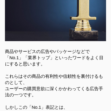
ー
ケ
テ
ィ
ン
グ
戦
略
へ
の
商品やサービスの広告やパッケージなどで
「No.1」「業界トップ」といったワードをよく目
にすると思います。
これらはその商品の有利性や信頼性を裏付けるも
のとして、
ユーザーの購買意欲に深くかかわってくる広告手
法の一つです。
しかしこの「No.1」表記とは、