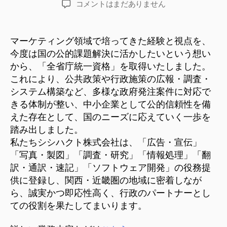
「全
コメントはまだありません
者
日
省
庁
統
マーケティング領域で培ってきた経験と視点を、
一
今度は国の公的課題解決に活かしたいという想い
資
から、「全省庁統一資格」を取得いたしました。
格」
これにより、公共政策や行政施策の広報・調査・
取
システム構築など、多様な政府発注案件に対応で
得。
きる体制が整い、中小企業として公的信頼性を備
関
西・
えた存在として、国のニーズに応えていく一歩を
近
踏み出しました。
畿
私たちシシハクト株式会社は、「広告・宣伝」
圏
「写真・製図」「調査・研究」「情報処理」「翻
の
訳・通訳・速記」「ソフトウェア開発」の役務提
公
供に登録し、関西・近畿圏の地域に密着しなが
共
ら、誠実かつ即応性高く、行政のパートナーとし
事
業
ての役割を果たしてまいります。
を
サ