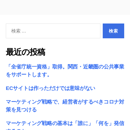
げ
稿
プ
の
ロ
セ
検
ペ
ス
索
ー
に
対
つ
象:
ジ
最近の投稿
い
送
て”
「全省庁統一資格」取得。関西・近畿圏の公共事業
り
をサポートします。
ECサイトは作っただけでは意味がない
マーケティング戦略で、経営者がするべきコロナ対
策を見つける
マーケティング戦略の基本は「誰に」「何を」発信