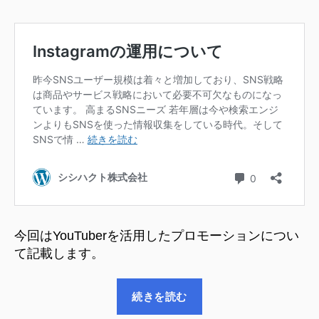
ト
ー
シ
イ
ョ
ン
ン
と
へ
い
の
う
考
え
方”
今回はYouTuberを活用したプロモーションについ
て記載します。
“YouTuber
続きを読む
プ