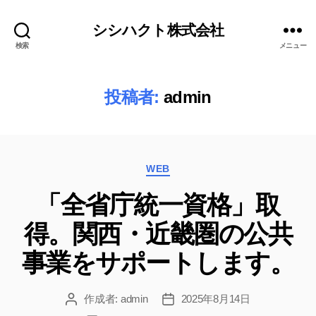
シシハクト株式会社
検索
メニュー
投稿者:
admin
カ
WEB
テ
「全省庁統一資格」取
ゴ
リ
得。関西・近畿圏の公共
ー
事業をサポートします。
作成者:
admin
2025年8月14日
投
投
稿
稿