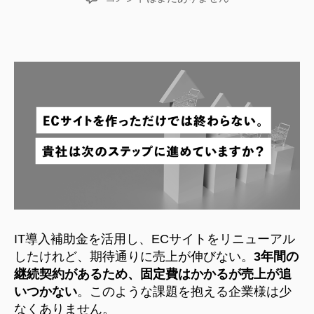
者
日
サ
イ
ト
は
作
っ
た
だ
け
で
は
意
味
が
な
IT導入補助金を活用し、ECサイトをリニューアル
い
したけれど、期待通りに売上が伸びない。
3年間の
へ
継続契約があるため、固定費はかかるが売上が追
の
いつかない
。このような課題を抱える企業様は少
なくありません。