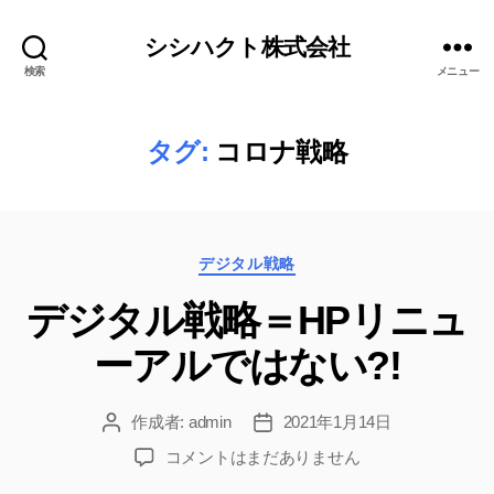
シシハクト株式会社
検索
メニュー
タグ:
コロナ戦略
カ
デジタル戦略
テ
デジタル戦略＝HPリニュ
ゴ
リ
ーアルではない?!
ー
作成者:
admin
2021年1月14日
投
投
稿
稿
デ
コメントはまだありません
者
日
ジ