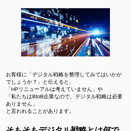
タ
ル
戦
略
＝
HP
リ
ニ
ュ
ー
ア
ル
お客様に「デジタル戦略を整理してみてはいかが
で
でしょうか？」と伝えると、
は
「HPリニューアルは考えていません」や
な
「私たちはBtoB企業なので、デジタル戦略は必要
い?!
ありません」
へ
と言われることがあります。
の
そもそもデジタル戦略とは何で