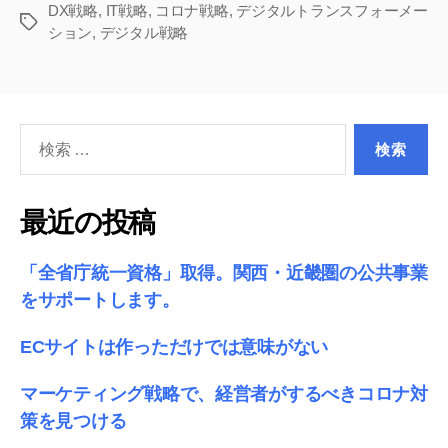
ル
DX戦略
,
IT戦略
,
コロナ戦略
,
デジタルトランスフォーメー
タ
ション
,
デジタル戦略
戦
グ
略
＝
HP
検
リ
索
ニ
対
ュ
象:
最近の投稿
ー
ア
「全省庁統一資格」取得。関西・近畿圏の公共事業
ル
をサポートします。
で
は
ECサイトは作っただけでは意味がない
な
い?!”
マーケティング戦略で、経営者がするべきコロナ対
策を見つける